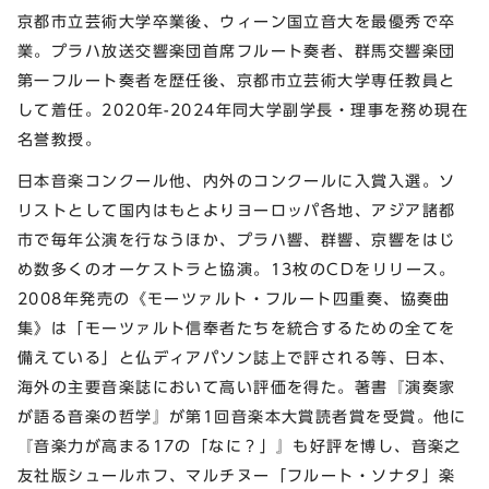
京都市立芸術大学卒業後、ウィーン国立音大を最優秀で卒
業。プラハ放送交響楽団首席フルート奏者、群馬交響楽団
第一フルート奏者を歴任後、京都市立芸術大学専任教員と
して着任。2020年-2024年同大学副学長・理事を務め現在
名誉教授。
日本音楽コンクール他、内外のコンクールに入賞入選。ソ
リストとして国内はもとよりヨーロッパ各地、アジア諸都
市で毎年公演を行なうほか、プラハ響、群響、京響をはじ
め数多くのオーケストラと協演。13枚のCDをリリース。
2008年発売の《モーツァルト・フルート四重奏、協奏曲
集》は「モーツァルト信奉者たちを統合するための全てを
備えている」と仏ディアパソン誌上で評される等、日本、
海外の主要音楽誌において高い評価を得た。著書『演奏家
が語る音楽の哲学』が第1回音楽本大賞読者賞を受賞。他に
『音楽力が高まる17の「なに？」』も好評を博し、音楽之
友社版シュールホフ、マルチヌー「フルート・ソナタ」楽