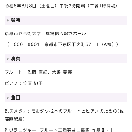
令和8年8月8日（土曜日）午後2時開演（午後1時開場）
場所
京都市立芸術大学 堀場信吉記念ホール
（〒600－8601 京都市下京区下之町57−1（A棟））
演奏
フルート：佐藤 直紀、大嶋 義実
ピアノ：笠原 純子
曲目
B.スメタナ: モルダウ-2本のフルートとピアノのための(佐
藤直紀編)ー
P.ヴラニツキー: フルート二重奏曲ニ長調 作品Ⅱ‐1