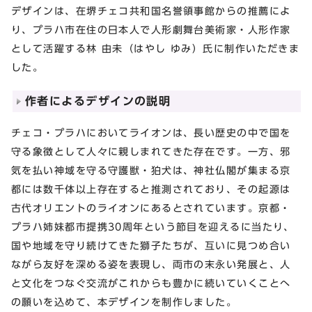
デザインは、在堺チェコ共和国名誉領事館からの推薦によ
り、プラハ市在住の日本人で人形劇舞台美術家・人形作家
として活躍する林 由未（はやし ゆみ）氏に制作いただきま
した。
作者によるデザインの説明
チェコ・プラハにおいてライオンは、長い歴史の中で国を
守る象徴として人々に親しまれてきた存在です。一方、邪
気を払い神域を守る守護獣・狛犬は、神社仏閣が集まる京
都には数千体以上存在すると推測されており、その起源は
古代オリエントのライオンにあるとされています。京都・
プラハ姉妹都市提携30周年という節目を迎えるに当たり、
国や地域を守り続けてきた獅子たちが、互いに見つめ合い
ながら友好を深める姿を表現し、両市の末永い発展と、人
と文化をつなぐ交流がこれからも豊かに続いていくことへ
の願いを込めて、本デザインを制作しました。