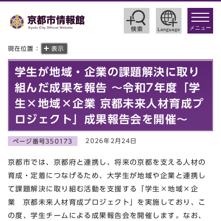
toggle
navigat
メニュー
現在位置：
表示
学生が地域・企業の課題解決に取り
組んだ成果を報告 ～令和7年度「学
生×地域×企業 京都未来人材育成プ
ロジェクト」成果報告会を開催～
2026年2月24日
ページ番号350173
京都市では、京都府と連携し、将来の京都を支える人材の
育成・定着につなげるため、大学生が地域や企業と連携し
て課題解決に取り組む活動を支援する「学生×地域×企
業 京都未来人材育成プロジェクト」を実施しており、こ
の度、学生チームによる成果報告会を開催します。なお、