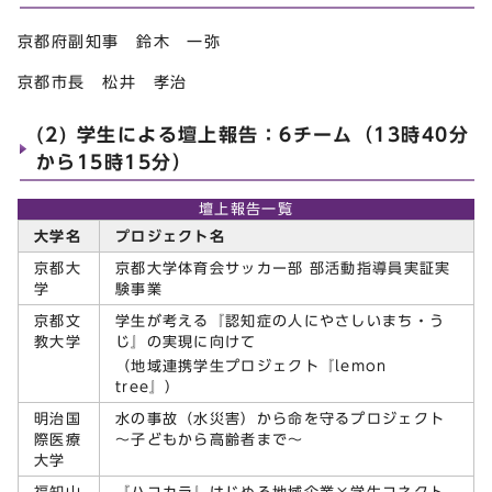
京都府副知事 鈴木 一弥
京都市長 松井 孝治
(2) 学生による壇上報告：6チーム（13時40分
から15時15分）
壇上報告一覧
大学名
プロジェクト名
京都大
京都大学体育会サッカー部 部活動指導員実証実
学
験事業
京都文
学生が考える『認知症の人にやさしいまち・う
教大学
じ』の実現に向けて
（地域連携学生プロジェクト『lemon
tree』）
明治国
水の事故（水災害）から命を守るプロジェクト
際医療
～子どもから高齢者まで～
大学