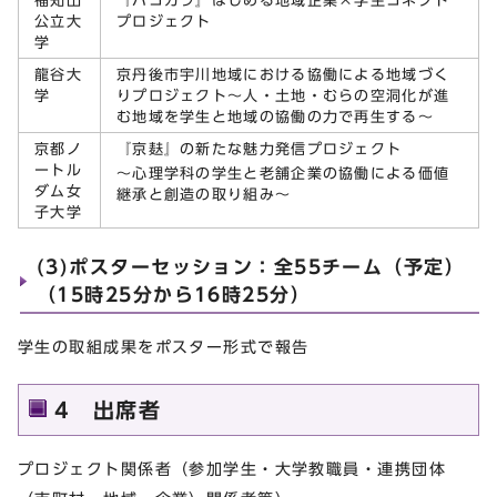
福知山
『ハコカラ』はじめる地域企業×学生コネクト
公立大
プロジェクト
学
龍谷大
京丹後市宇川地域における協働による地域づく
学
りプロジェクト～人・土地・むらの空洞化が進
む地域を学生と地域の協働の力で再生する～
京都ノ
『京麸』の新たな魅力発信プロジェクト
ートル
～心理学科の学生と老舗企業の協働による価値
ダム女
継承と創造の取り組み～
子大学
(3)ポスターセッション：全55チーム（予定）
（15時25分から16時25分）
学生の取組成果をポスター形式で報告
4 出席者
プロジェクト関係者（参加学生・大学教職員・連携団体