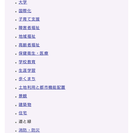
大学
国際化
子育て支援
障害者福祉
地域福祉
高齢者福祉
保健衛生・医療
学校教育
生涯学習
歩くまち
土地利用と都市機能配置
景観
建築物
住宅
道と緑
消防・防災