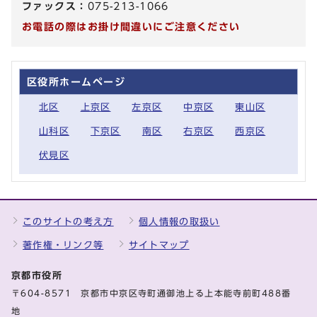
ファックス：
075-213-1066
お電話の際はお掛け間違いにご注意ください
区役所ホームページ
北区
上京区
左京区
中京区
東山区
山科区
下京区
南区
右京区
西京区
伏見区
このサイトの考え方
個人情報の取扱い
著作権・リンク等
サイトマップ
京都市役所
〒604-8571 京都市中京区寺町通御池上る上本能寺前町488番
地