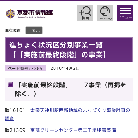
toggle
navigat
メニュー
現在位置：
表示
進ちょく状況区分別事業一覧
【「実施前最終段階」の事業】
2010年4月2日
ページ番号77385
「実施前最終段階」 7事業（再掲を
除く。）
№16101
太秦天神川駅西部地域のまちづくり事業計画の
調査
№21309
南部クリーンセンター第二工場建替整備