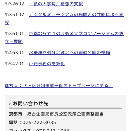
№32602
「食の大学院」構想の支援
№35102
デジタルミュージアムの民間との共同による開
設
№36101
京都ならではの芸術系大学コンソーシアムの設
立・展開
№46301
水垂埋立処分地跡地への運動公園の整備
№54201
戸籍事務の電算化
進ちょく状況区分別事業一覧のトップページに戻る。
お問い合わせ先
京都市
総合企画局市長公室政策企画調整担当
電話：
075-222-3035
ファックス：
075-213-1066