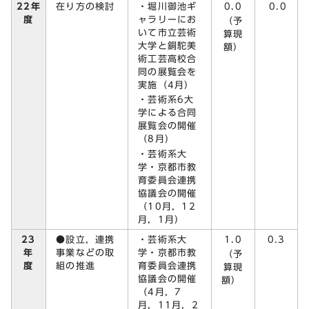
在り方の検討
・堀川御池ギ
0.0
22年
0.0
ャラリーにお
度
（予
いて市立芸術
算現
大学と銅駝美
額）
術工芸高校合
同の展覧会を
実施（4月）
・芸術系6大
学による合同
展覧会の開催
（8月）
・芸術系大
学・京都市教
育委員会連携
協議会の開催
（10月，12
月，1月）
23
●設立，連携
・芸術系大
1.0
0.3
年
事業などの取
学・京都市教
（予
度
組の推進
育委員会連携
算現
協議会の開催
額）
（4月，7
月，11月，2