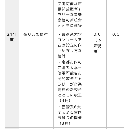
使用可能な市
民開放型ギャ
ラリーを音楽
高校の新校舎
とともに建築
在り方の検討
・芸術系大学
0.0
21年
0.0
コンソーシア
度
（予
ムの設立に向
算現
けた在り方を
額）
検討
・京都市内の
芸術系大学も
使用可能な市
民開放型ギャ
ラリーが音楽
高校の新校舎
とともに竣工
（3月）
・芸術系6大
学による合同
展覧会の開催
（8月）