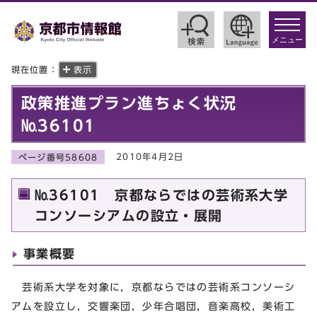
toggle
navigat
メニュー
現在位置：
表示
政策推進プラン進ちょく状況
№36101
2010年4月2日
ページ番号58608
№36101 京都ならではの芸術系大学
コンソーシアムの設立・展開
事業概要
芸術系大学を対象に，京都ならではの芸術系コンソーシ
アムを設立し，交響楽団，少年合唱団，音楽高校，美術工