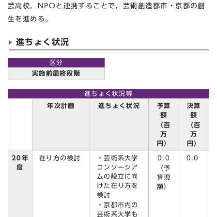
芸高校，NPOと連携することで，芸術創造都市・京都の創
生を進める。
進ちょく状況
区分
実施前最終段階
進ちょく状況等
予算
決算
年次計画
進ちょく状況
額
額
（百
（百
万
万
円）
円）
在り方の検討
・芸術系大学
0.0
20年
0.0
コンソーシア
度
（予
ムの設立に向
算現
けた在り方を
額）
検討
・京都市内の
芸術系大学も