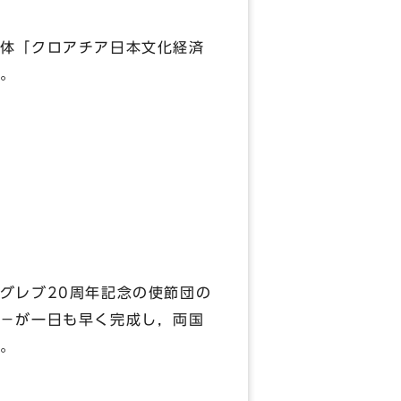
体「クロアチア日本文化経済
。
グレブ20周年記念の使節団の
－が一日も早く完成し，両国
。