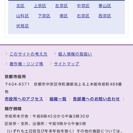
北区
上京区
左京区
中京区
東山区
山科区
下京区
南区
右京区
西京区
伏見区
このサイトの考え方
個人情報の取扱い
著作権・リンク等
サイトマップ
京都市役所
〒604-8571 京都市中京区寺町通御池上る上本能寺前町488番
地
市役所へのアクセス
組織一覧
各部署へのお問い合わせ
開庁時間
市役所本庁舎：午前8時45分から午後5時30分
区役所・支所、出張所：午前9時から午後5時
（いずれも土日祝及び年末年始を除く）その他の施設については、