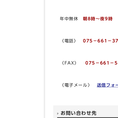
年中無休
朝8時～夜9時
《電話》
075－661－3
《FAX》
075－661－5
《電子メール》
送信フォ
お問い合わせ先