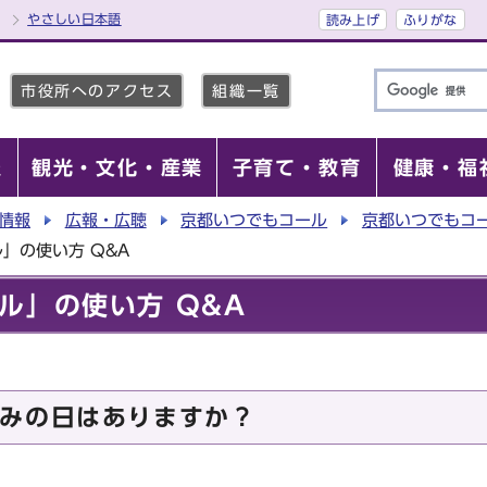
やさしい日本語
読み上げ
ふりがな
市役所へのアクセス
組織一覧
報
観光・文化・産業
子育て・教育
健康・福
情報
広報・広聴
京都いつでもコール
京都いつでもコ
」の使い方 Q&A
ル」の使い方 Q&A
みの日はありますか？