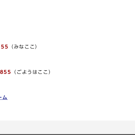
755
（みなここ）
855
（ごようはここ）
ーム