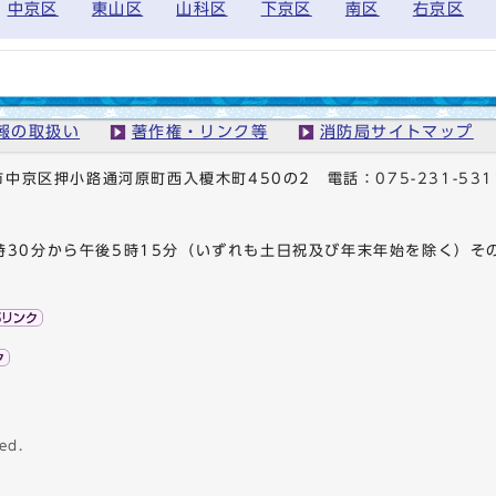
中京区
東山区
山科区
下京区
南区
右京区
報の取扱い
著作権・リンク等
消防局サイトマップ
京都市中京区押小路通河原町西入榎木町450の2
電話：
075-231-531
時30分から午後5時15分（いずれも土日祝及び年末年始を除く）そ
ed.