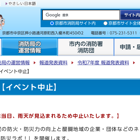
京都市消防局サイト内
京都市サイト全
31 京都市中京区押小路通河原町西入榎木町450の2 電話番号：
075-231-5311
消防局の
市内の消防署
申請・
運営情報
消防団
防局の運営情報
報道発表資料
令和7年度 報道発表資料
【イベント中止】
！【イベント中止】
」は当日、雨天が見込まれるため中止いたします。】
住民の防火・防災力の向上と醍醐地域の企業・団体などの
O防災ラボ！」を開催します。