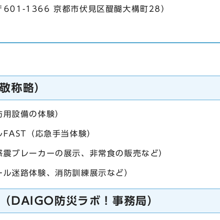
01-1366 京都市伏見区醍醐大構町28）
敬称略）
防用設備の体験）
FAST（応急手当体験）
感震ブレーカーの展示、非常食の販売など）
ール迷路体験、消防訓練展示など）
（DAIGO防災ラボ！事務局）