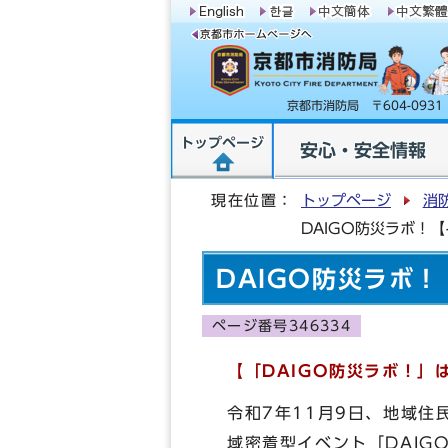
京都市消防局 〒604-09
トップページ
安心・安全情報
現在位置：
トップページ
消
DAIGO防災ラボ！
DAIGO防災ラボ
ページ番号346334
【「DAIGO防災ラボ！
令和7年11月9日、地域
域密着型イベント「DAIG