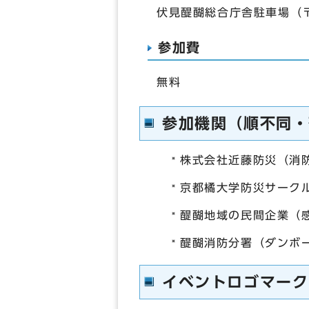
伏見醍醐総合庁舎駐車場（〒6
参加費
無料
参加機関（順不同・
株式会社近藤防災（消
京都橘大学防災サークル
醍醐地域の民間企業（
醍醐消防分署（ダンボ
イベントロゴマーク