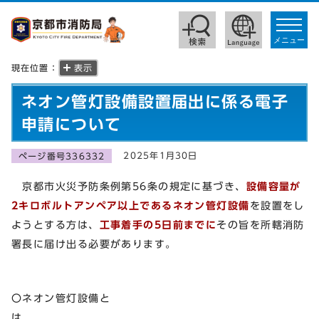
toggle
navigat
メニュー
現在位置：
表示
ネオン管灯設備設置届出に係る電子
申請について
2025年1月30日
ページ番号336332
京都市火災予防条例第56条の規定に基づき、
設備容量が
2キロボルトアンペア以上であるネオン管灯設備
を設置をし
ようとする方は、
工事着手の5日前までに
その旨を所轄消防
署長に届け出る必要があります。
〇ネオン管灯設備と