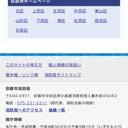
区役所ホームページ
北区
上京区
左京区
中京区
東山区
山科区
下京区
南区
右京区
西京区
伏見区
このサイトの考え方
個人情報の取扱い
著作権・リンク等
消防局サイトマップ
京都市消防局
〒604-0931 京都市中京区押小路通河原町西入榎木町450の2
電話：
075-231-5311
（局代表、消防全般の相談）
消防局へのアクセス
組織一覧
開庁時間
本庁舎・各消防署：午前8時30分から午後5時15分（いずれも土日