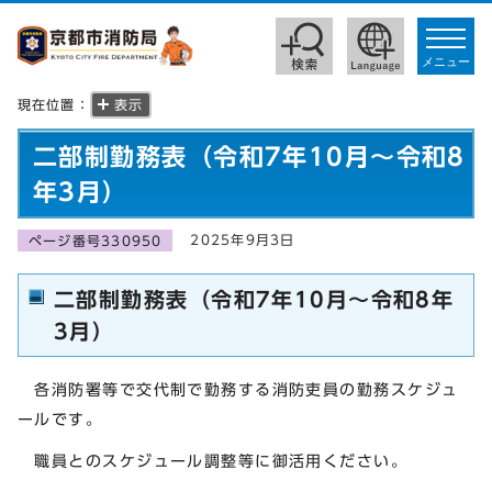
toggle
navigat
メニュー
現在位置：
表示
二部制勤務表（令和7年10月～令和8
年3月）
2025年9月3日
ページ番号330950
二部制勤務表（令和7年10月～令和8年
3月）
各消防署等で交代制で勤務する消防吏員の勤務スケジュ
ールです。
職員とのスケジュール調整等に御活用ください。