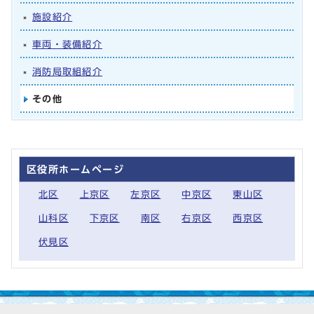
施設紹介
車両・装備紹介
消防局取組紹介
その他
区役所ホームページ
北区
上京区
左京区
中京区
東山区
山科区
下京区
南区
右京区
西京区
伏見区