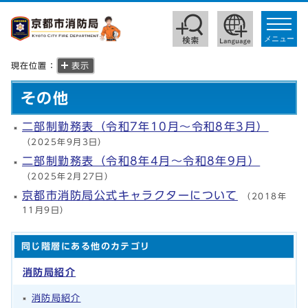
toggle
navigat
メニュー
現在位置：
表示
その他
二部制勤務表（令和7年10月～令和8年3月）
（2025年9月3日）
二部制勤務表（令和8年4月～令和8年9月）
（2025年2月27日）
京都市消防局公式キャラクターについて
（2018年
11月9日）
同じ階層にある他のカテゴリ
消防局紹介
消防局紹介