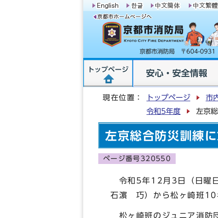
京都市消防局 〒604-09
トップページ
安心・安全情報
現在位置：
トップページ
市
令和5年度
左京総
左京総合防災訓練に
ページ番号320550
令和5年12月3日（日曜
石濵 巧）から松ヶ崎班1
松ヶ崎班のジュニア消防団