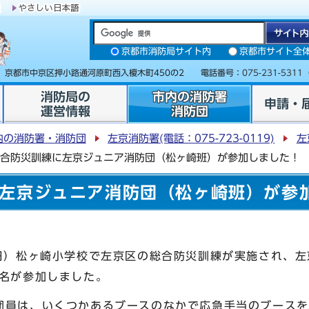
京都市消防局サイト内
京都市サイト全
31 京都市中京区押小路通河原町西入榎木町450の2 電話番号：
075-231-5311
消防局の
市内の消防署
申請・
運営情報
消防団
内の消防署・消防団
左京消防署(電話：075-723-0119)
左
合防災訓練に左京ジュニア消防団（松ヶ崎班）が参加しました！
左京ジュニア消防団（松ヶ崎班）が参
日）松ヶ崎小学校で左京区の総合防災訓練が実施され、
0名が参加しました。
員は、いくつかあるブースのなかで応急手当のブースを