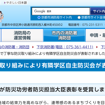
京都市消防局サイト内
京都市サイト全
31 京都市中京区押小路通河原町西入榎木町450の2 電話番号：
075-231-5311
消防局の
市内の消防署
申請・
運営情報
消防団
内の消防署・消防団
下京消防署(電話：075-361-4411)
下
で丁寧な防災取り組みにより有隣学区自主防災会が表彰されまし
取り組みにより有隣学区自主防災会が
が防災功労者防災担当大臣表彰を受賞しま
域の結束力を高めながら、連帯感のあるまちづくりを目