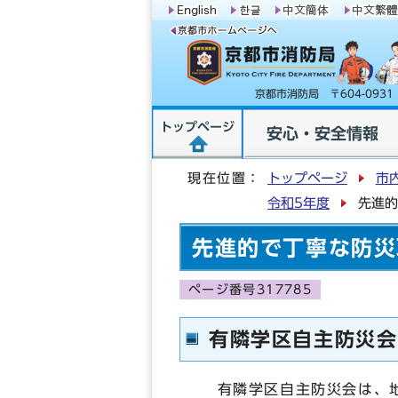
京都市消防局 〒604-09
トップページ
安心・安全情報
現在位置：
トップページ
市
令和5年度
先進的
先進的で丁寧な防災
ページ番号317785
有隣学区自主防災会
有隣学区自主防災会は、地