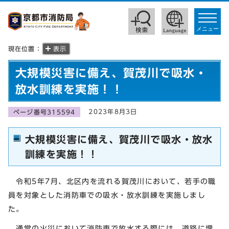
toggle
navigat
メニュー
現在位置：
表示
大規模災害に備え、賀茂川で吸水・
放水訓練を実施！！
2023年8月3日
ページ番号315594
大規模災害に備え、賀茂川で吸水・放水
訓練を実施！！
令和5年7月、北区内を流れる賀茂川において、若手の職
員を対象とした消防車での吸水・放水訓練を実施しまし
た。
通常の火災において消防車で放水する際には、道路に埋