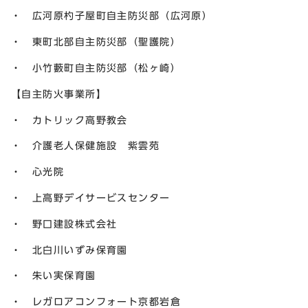
・ 広河原杓子屋町自主防災部（広河原）
・ 東町北部自主防災部（聖護院）
・ 小竹藪町自主防災部（松ヶ崎）
【自主防火事業所】
・ カトリック高野教会
・ 介護老人保健施設 紫雲苑
・ 心光院
・ 上高野デイサービスセンター
・ 野口建設株式会社
・ 北白川いずみ保育園
・ 朱い実保育園
・ レガロアコンフォート京都岩倉