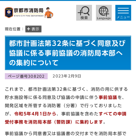
toggle
navigat
メニュー
現在位置：
表示
都市計画法第32条に基づく同意及び
協議に係る事前協議の消防局本部へ
の集約について
2023年2月9日
ページ番号308202
これまで、都市計画法第32条に基づく、消防の用に供する
貯水施設等に係る同意及び協議の申請に伴う
事前協議
を、
開発区域を所管する消防署（分署）で行っておりました
が、
令和5年4月1日から
、事前協議を含めた
すべての申請
受付事務を消防局本部（警防課）に集約します
。
事前協議から同意書又は協議書の交付までを消防局本部で