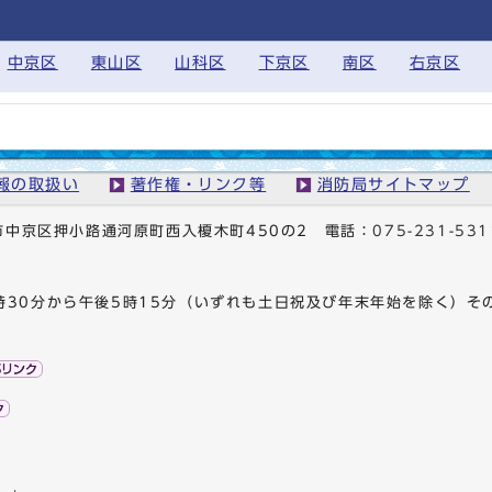
中京区
東山区
山科区
下京区
南区
右京区
報の取扱い
著作権・リンク等
消防局サイトマップ
京都市中京区押小路通河原町西入榎木町450の2
電話：
075-231-531
時30分から午後5時15分（いずれも土日祝及び年末年始を除く）そ