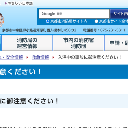
京都市消防局サイト内
京都市サイト全
31 京都市中京区押小路通河原町西入榎木町450の2 電話番号：
075-231-5311
消防局の
市内の消防署
申請・
運営情報
消防団
心・安全情報
救急情報
入浴中の事故に御注意ください！
意ください！
に御注意ください！