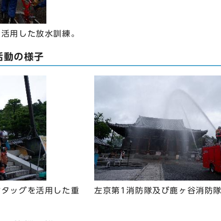
を活用した放水訓練。
活動の様子
財タッグを活用した重
左京第1消防隊及び鹿ヶ谷消防