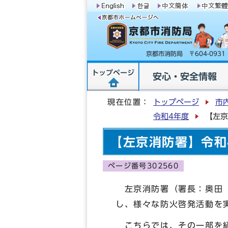
京都市消防局 〒604-09
トップページ
安心・安全情報
現在位置：
トップページ
市
令和4年度
【左京
【左京消防署】令和
ページ番号302560
左京消防署（署長：奥田 
し、様々な防火啓発活動を
こちらでは、その一部を