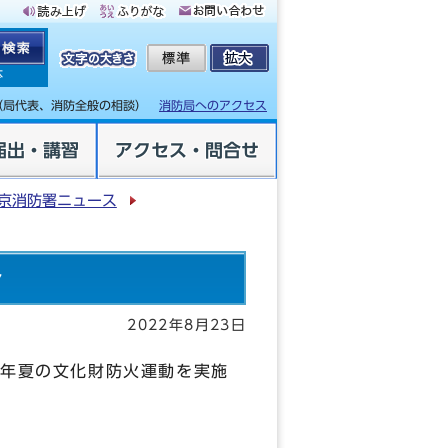
体
（局代表、消防全般の相談）
消防局へのアクセス
届出・講習
アクセス・問合せ
京消防署ニュース
介
2022年8月23日
4年夏の文化財防火運動を実施