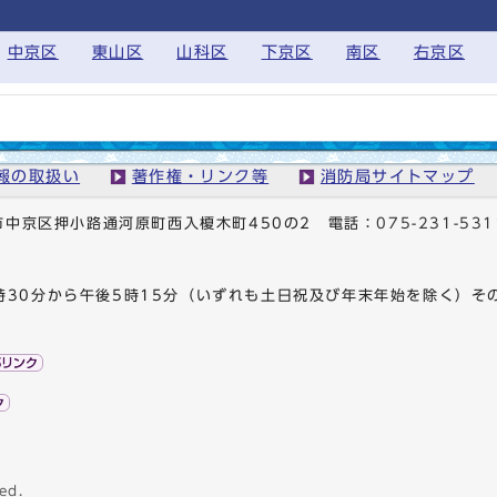
中京区
東山区
山科区
下京区
南区
右京区
報の取扱い
著作権・リンク等
消防局サイトマップ
京都市中京区押小路通河原町西入榎木町450の2
電話：
075-231-531
時30分から午後5時15分（いずれも土日祝及び年末年始を除く）そ
ed.