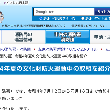
京都市消防局サイト内
京都市サイト全
31 京都市中京区押小路通河原町西入榎木町450の2 電話番号：
075-231-5311
消防局の
市内の消防署
申請・
運営情報
消防団
内の消防署・消防団
左京消防署(電話：075-723-0119)
左
消防署】令和4年夏の文化財防火運動中の取組を紹介
4年夏の文化財防火運動中の取組を紹
浩喜）では、令和4年7月12日から同月18日まで令和
実施しました。
紹介いたします。