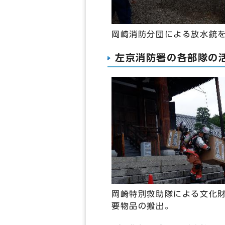
岡崎消防分団による放水銃
左京消防署の各部隊の
岡崎特別救助隊による文化
要物品の搬出。