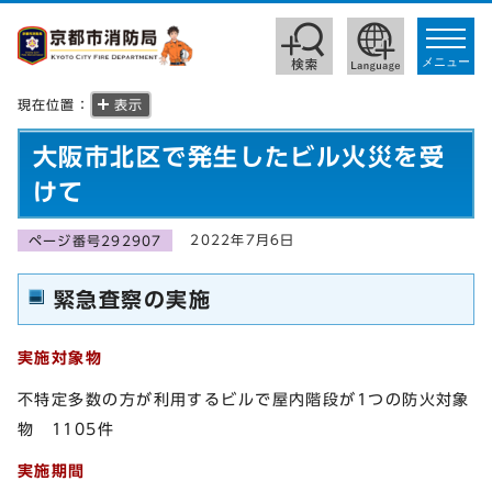
toggle
navigat
メニュー
現在位置：
表示
大阪市北区で発生したビル火災を受
けて
2022年7月6日
ページ番号292907
緊急査察の実施
実施対象物
不特定多数の方が利用するビルで屋内階段が1つの防火対象
物 1105件
実施期間