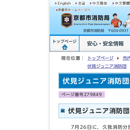
京都市消防局 〒604-09
トップページ
安心・安全情報
現在位置：
トップページ
市
伏見ジュニア消防団
伏見ジュニア消防団
ページ番号279849
伏見ジュニア消防団
7月26日に，久我消防分