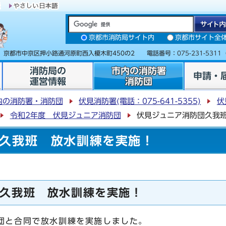
京都市消防局サイト内
京都市サイト全
31 京都市中京区押小路通河原町西入榎木町450の2 電話番号：
075-231-5311
消防局の
市内の消防署
申請・
運営情報
消防団
内の消防署・消防団
伏見消防署(電話：075-641-5355)
伏
令和2年度 伏見ジュニア消防団
伏見ジュニア消防団久我
久我班 放水訓練を実施！
久我班 放水訓練を実施！
団と合同で放水訓練を実施しました。