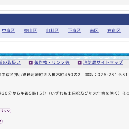
中京区
東山区
山科区
下京区
南区
右京区
報の取扱い
著作権・リンク等
消防局サイトマップ
京都市中京区押小路通河原町西入榎木町450の2
電話：
075-231-531
時30分から午後5時15分（いずれも土日祝及び年末年始を除く）そ