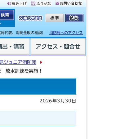
体
（局代表、消防全般の相談）
消防局へのアクセス
届出・講習
アクセス・問合せ
見ジュニア消防団
班 放水訓練を実施！
2026年3月30日