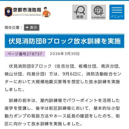
toggle
navigat
メニュー
現在位置：
表示
伏見消防団Bブロック放水訓練を実施
2026年3月30日
ページ番号278737
伏見消防団Bブロック（住吉分団，板橋分団，南浜分団，
桃山分団，向島分団）では，9月6日に，消防活動総合セン
ターにおいて大規模地震災害等を想定した放水訓練を実施
しました。
訓練の前半は，屋内訓練場でパワーポイントを活用した
座学を受講し，後半は街区訓練場において，基本的な小型
動力ポンプの取扱方法やホース延長の確認をしたのち，街
区に向かって放水訓練を実施しました。