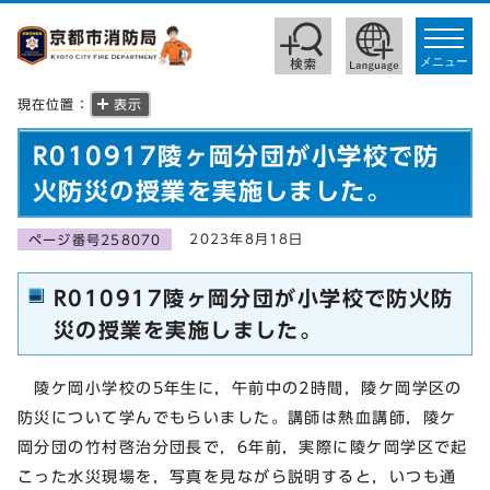
toggle
navigat
メニュー
現在位置：
表示
R010917陵ヶ岡分団が小学校で防
火防災の授業を実施しました。
2023年8月18日
ページ番号258070
R010917陵ヶ岡分団が小学校で防火防
災の授業を実施しました。
陵ケ岡小学校の5年生に，午前中の2時間，陵ケ岡学区の
防災について学んでもらいました。講師は熱血講師，陵ケ
岡分団の竹村啓治分団長で，6年前，実際に陵ケ岡学区で起
こった水災現場を，写真を見ながら説明すると，いつも通