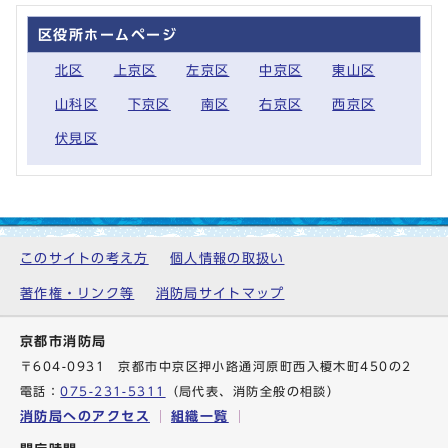
区役所ホームページ
北区
上京区
左京区
中京区
東山区
山科区
下京区
南区
右京区
西京区
伏見区
このサイトの考え方
個人情報の取扱い
著作権・リンク等
消防局サイトマップ
京都市消防局
〒604-0931 京都市中京区押小路通河原町西入榎木町450の2
電話：
075-231-5311
（局代表、消防全般の相談）
消防局へのアクセス
組織一覧