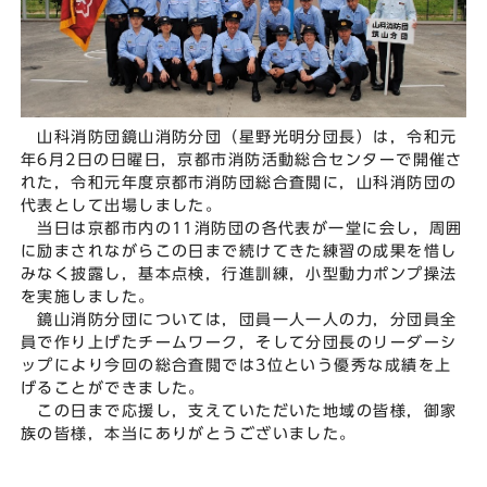
山科消防団鏡山消防分団（星野光明分団長）は，令和元
年6月2日の日曜日，京都市消防活動総合センターで開催さ
れた，令和元年度京都市消防団総合査閲に，山科消防団の
代表として出場しました。
当日は京都市内の11消防団の各代表が一堂に会し，周囲
に励まされながらこの日まで続けてきた練習の成果を惜し
みなく披露し，基本点検，行進訓練，小型動力ポンプ操法
を実施しました。
鏡山消防分団については，団員一人一人の力，分団員全
員で作り上げたチームワーク，そして分団長のリーダーシ
ップにより今回の総合査閲では3位という優秀な成績を上
げることができました。
この日まで応援し，支えていただいた地域の皆様，御家
族の皆様，本当にありがとうございました。