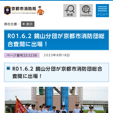
toggle
navigat
メニュー
現在位置：
表示
R01.6.2 鏡山分団が京都市消防団総
合査閲に出場！
2023年8月18日
ページ番号253238
R01.6.2 鏡山分団が京都市消防団総合
査閲に出場！