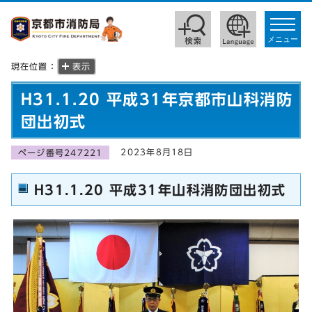
toggle
navigat
メニュー
現在位置：
表示
H31.1.20 平成31年京都市山科消防
団出初式
2023年8月18日
ページ番号247221
H31.1.20 平成31年山科消防団出初式