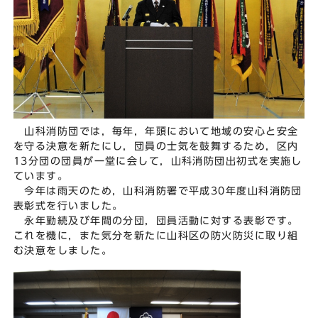
山科消防団では，毎年，年頭において地域の安心と安全
を守る決意を新たにし，団員の士気を鼓舞するため，区内
13分団の団員が一堂に会して，山科消防団出初式を実施し
ています。
今年は雨天のため，山科消防署で平成30年度山科消防団
表彰式を行いました。
永年勤続及び年間の分団，団員活動に対する表彰です。
これを機に，また気分を新たに山科区の防火防災に取り組
む決意をしました。