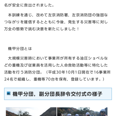
名が安全に救出されました。
本訓練を通じ，改めて左京消防署，左京消防団の強固な
つながりを確信するとともに今後，発生する災害等に対し
万全の態勢で挑む決意を新たにしました！
機甲分団とは
大規模災害時において事業所が所有する油圧ショベルな
どの重機及び従業員を活用した人命救助活動等に特化した
活動を行う消防分団。（平成30年10月1日現在で16事業所
24名で組織し，重機等70台を保有，登録しています。）
機甲分団，副分団長辞令交付式の様子