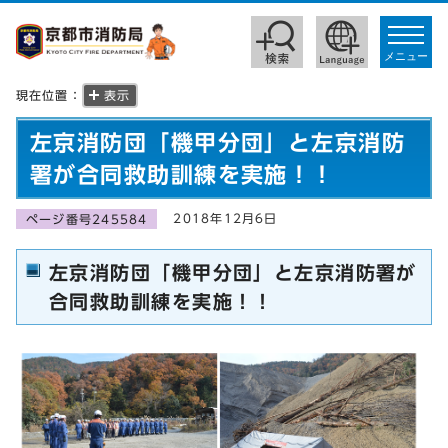
toggle
navigat
メニュー
現在位置：
表示
左京消防団「機甲分団」と左京消防
署が合同救助訓練を実施！！
2018年12月6日
ページ番号245584
左京消防団「機甲分団」と左京消防署が
合同救助訓練を実施！！