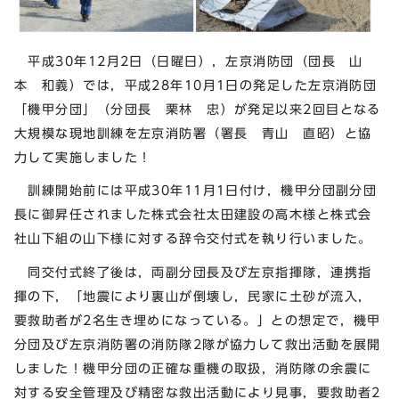
平成30年12月2日（日曜日），左京消防団（団長 山
本 和義）では，平成28年10月1日の発足した左京消防団
「機甲分団」（分団長 栗林 忠）が発足以来2回目となる
大規模な現地訓練を左京消防署（署長 青山 直昭）と協
力して実施しました！
訓練開始前には平成30年11月1日付け，機甲分団副分団
長に御昇任されました株式会社太田建設の高木様と株式会
社山下組の山下様に対する辞令交付式を執り行いました。
同交付式終了後は，両副分団長及び左京指揮隊，連携指
揮の下，「地震により裏山が倒壊し，民家に土砂が流入，
要救助者が2名生き埋めになっている。」との想定で，機甲
分団及び左京消防署の消防隊2隊が協力して救出活動を展開
しました！機甲分団の正確な重機の取扱，消防隊の余震に
対する安全管理及び精密な救出活動により見事，要救助者2