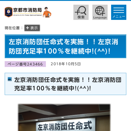
toggle
navigat
メニュー
現在位置：
表示
左京消防団任命式を実施！！左京消
防団充足率100％を継続中!(^^)!
2018年10月5日
ページ番号243466
左京消防団任命式を実施！！左京消防団
充足率100％を継続中!(^^)!