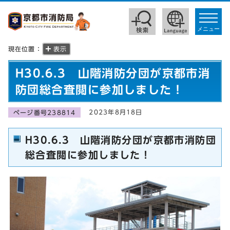
toggle
navigat
メニュー
現在位置：
表示
H30.6.3 山階消防分団が京都市消
防団総合査閲に参加しました！
2023年8月18日
ページ番号238814
H30.6.3 山階消防分団が京都市消防団
総合査閲に参加しました！