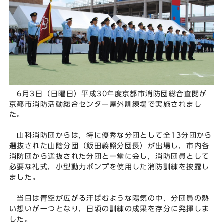
6月3日（日曜日）平成30年度京都市消防団総合査閲が
京都市消防活動総合センター屋外訓練場で実施されまし
た。
山科消防団からは，特に優秀な分団として全13分団から
選抜された山階分団（飯田義照分団長）が出場し，市内各
消防団から選抜された分団と一堂に会し，消防団員として
必要な礼式，小型動力ポンプを使用した消防訓練を披露し
ました。
当日は青空が広がる汗ばむような陽気の中，分団員の熱
い想いが一つとなり，日頃の訓練の成果を存分に発揮しま
した。