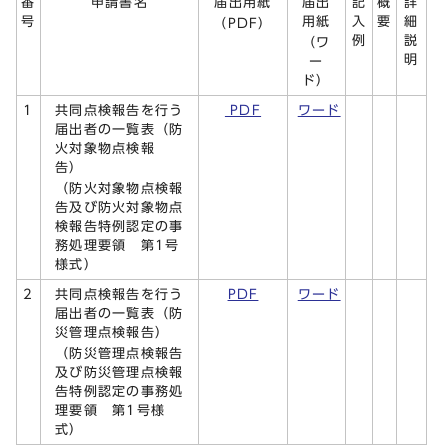
届出用紙
届出
番
申請書名
記
概
詳
用紙
号
入
要
細
（PDF）
例
説
（ワ
明
ー
ド）
共同点検報告を行う
1
PDF
ワード
届出者の一覧表（防
火対象物点検報
告）
（防火対象物点検報
告及び防火対象物点
検報告特例認定の事
務処理要領 第1号
様式）
共同点検報告を行う
2
PDF
ワード
届出者の一覧表（防
災管理点検報告）
（防災管理点検報告
及び防災管理点検報
告特例認定の事務処
理要領 第1号様
式）