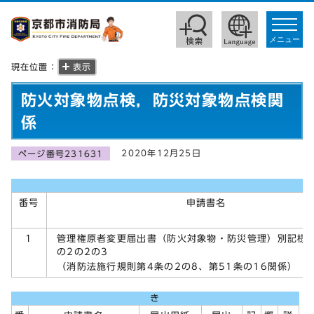
toggle
navigat
メニュー
現在位置：
表示
防火対象物点検，防災対象物点検関
係
2020年12月25日
ページ番号231631
番号
申請書名
管理権原者変更届出書（防火対象物・防災管理）別記様
1
の2の2の3
（消防法施行規則第4条の2の8、第51条の16関係）
き