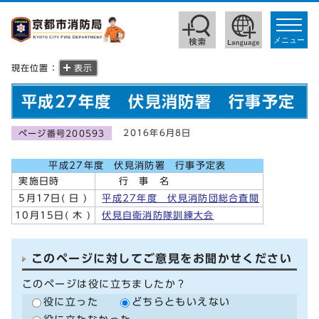
toggle
navigat
メニュー
現在位置：
表示
平成27年度 伏見消防署 行事予定
2016年6月8日
ページ番号200593
平成27年度 伏見消防署 行事予定表
実施日時
行 事 名
5月17日( 日 )
平成27年度 伏見消防団総合査閲
10月15日( 木 )
伏見自衛消防隊訓練大会
このページに対してご意見をお聞かせください
このページは役に立ちましたか？
役に立った
どちらともいえない