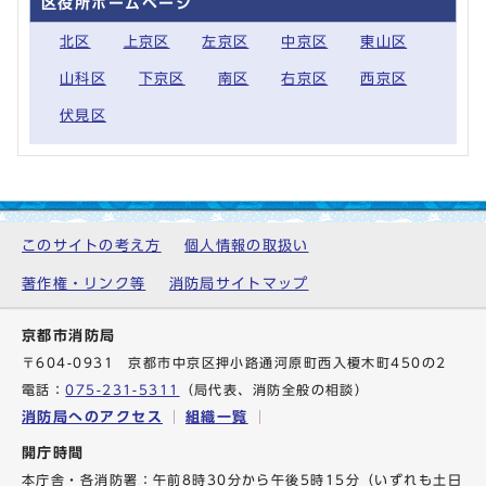
区役所ホームページ
北区
上京区
左京区
中京区
東山区
山科区
下京区
南区
右京区
西京区
伏見区
このサイトの考え方
個人情報の取扱い
著作権・リンク等
消防局サイトマップ
京都市消防局
〒604-0931 京都市中京区押小路通河原町西入榎木町450の2
電話：
075-231-5311
（局代表、消防全般の相談）
消防局へのアクセス
組織一覧
開庁時間
本庁舎・各消防署：午前8時30分から午後5時15分（いずれも土日