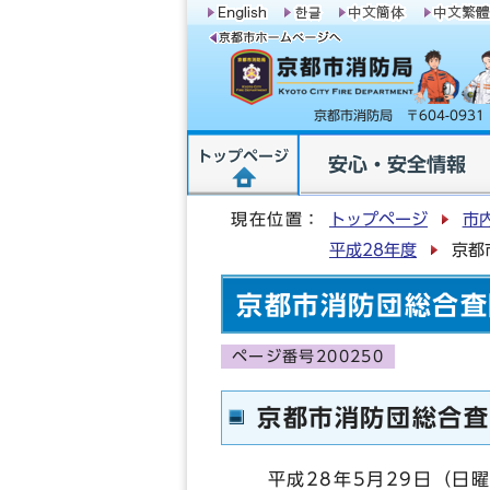
京都市消防局 〒604-09
トップページ
安心・安全情報
現在位置：
トップページ
市
平成28年度
京都
京都市消防団総合査
ページ番号200250
京都市消防団総合査
平成28年5月29日（日