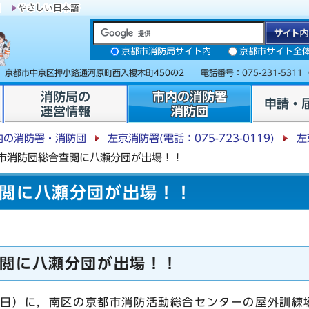
京都市消防局サイト内
京都市サイト全
31 京都市中京区押小路通河原町西入榎木町450の2 電話番号：
075-231-5311
消防局の
市内の消防署
申請・
運営情報
消防団
内の消防署・消防団
左京消防署(電話：075-723-0119)
左
市消防団総合査閲に八瀬分団が出場！！
閲に八瀬分団が出場！！
閲に八瀬分団が出場！！
曜日）に，南区の京都市消防活動総合センターの屋外訓練