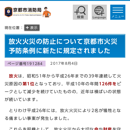
toggle
navigat
メニュー
現在位置：
表示
放火火災の防止について京都市火災
予防条例に新たに規定されました
2017年8月4日
ページ番号191284
放火
は，昭和51年から平成26年までの39年連続して火
災原因の
第1位
となっており，平成10年の年間
126件を
ピ
ークとして減少を続けていたものの，近年は横ばいの状態
が続いています。
とりわけ平成26年には，放火火災により2名が犠牲とな
る痛ましい事案が発生しました。
これらを契機として，放火火災から大切な
命
や
財産
を守