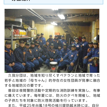
久我分団は，地域を知り尽くすベテランと地域で育った
若手と地域の「母ちゃん」的存在の女性団員が見事に融合
する地域防災の要です。
普段は夜間警防活動や定期的な消防訓練を実施し，有事
に備えています。毎年夏には，防火の夕べを開催し，地域
の子供たちを対象に防火啓発活動を行っています。
また，平成25年台風18号の桂川堤防越水時には，自分