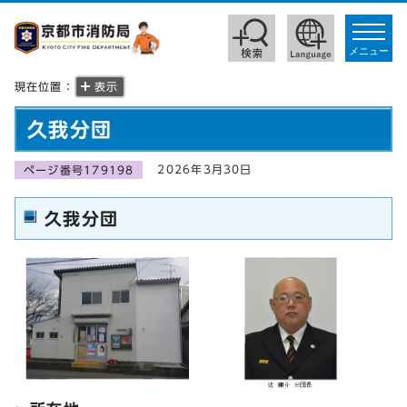
toggle
navigat
メニュー
現在位置：
表示
久我分団
2026年3月30日
ページ番号179198
久我分団