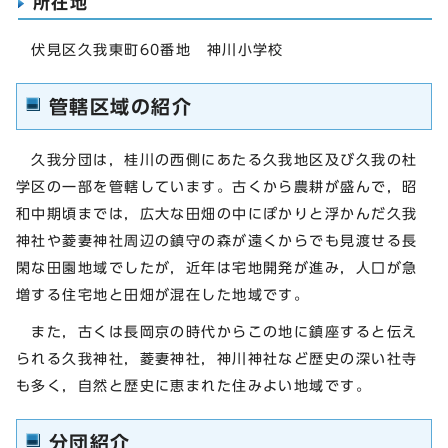
所在地
伏見区久我東町60番地 神川小学校
管轄区域の紹介
久我分団は，桂川の西側にあたる久我地区及び久我の杜
学区の一部を管轄しています。古くから農耕が盛んで，昭
和中期頃までは，広大な田畑の中にぽかりと浮かんだ久我
神社や菱妻神社周辺の鎮守の森が遠くからでも見渡せる長
閑な田園地域でしたが，近年は宅地開発が進み，人口が急
増する住宅地と田畑が混在した地域です。
また，古くは長岡京の時代からこの地に鎮座すると伝え
られる久我神社，菱妻神社，神川神社など歴史の深い社寺
も多く，自然と歴史に恵まれた住みよい地域です。
分団紹介