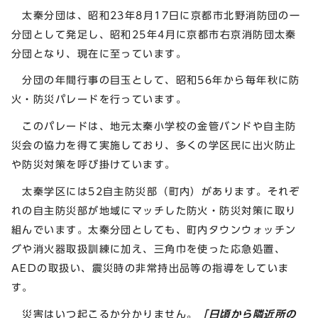
太秦分団は、昭和23年8月17日に京都市北野消防団の一
分団として発足し、昭和25年4月に京都市右京消防団太秦
分団となり、現在に至っています。
分団の年間行事の目玉として、昭和56年から毎年秋に防
火・防災パレードを行っています。
このパレードは、地元太秦小学校の金管バンドや自主防
災会の協力を得て実施しており、多くの学区民に出火防止
や防災対策を呼び掛けています。
太秦学区には52自主防災部（町内）があります。それぞ
れの自主防災部が地域にマッチした防火・防災対策に取り
組んでいます。太秦分団としても、町内タウンウォッチン
グや消火器取扱訓練に加え、三角巾を使った応急処置、
AEDの取扱い、震災時の非常持出品等の指導をしていま
す。
災害はいつ起こるか分かりません。
「日頃から隣近所の