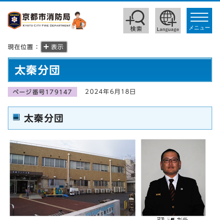
toggle
navigat
メニュー
現在位置：
表示
太秦分団
2024年6月18日
ページ番号179147
太秦分団