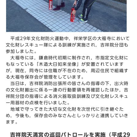
平成29年文化財防火運動中，祥栄学区の大福寺において
文化財レスキュー隊による訓練が実施され，吉祥院分団も
参加しました。
大福寺には，鎌倉時代初期に制作され，市指定文化財に
もなっている「木造大日如来坐像」が安置されています
が，現在，同寺には住職が不在のため，周辺住民で組織す
る大福寺保存会が管理をしています。
当日は，吉祥院消防出張所の皆さんの指導の下，出火時
の文化財搬出に係る一連の行動要領を再確認したほか，吉
祥院分団の指導による消火器取扱訓練及び文化財レスキュ
ー用器材の点検を行いました。
地域で守ってきた大切な文化財を次世代に引き継ぐた
め，今後も，保存会のみなさんとしっかりと連携していき
ます。
吉祥院天満宮の巡回パトロールを実施（平成29