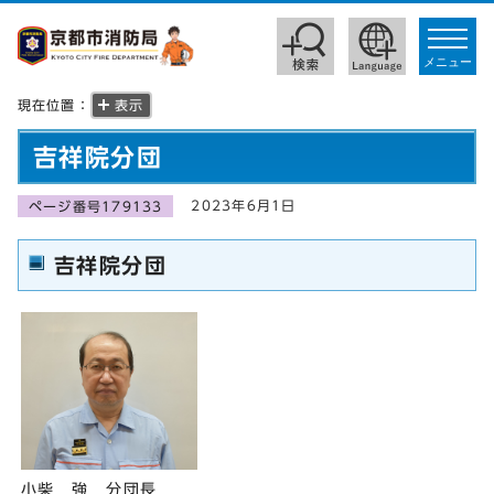
toggle
navigat
メニュー
現在位置：
表示
吉祥院分団
2023年6月1日
ページ番号179133
吉祥院分団
小柴 強 分団長