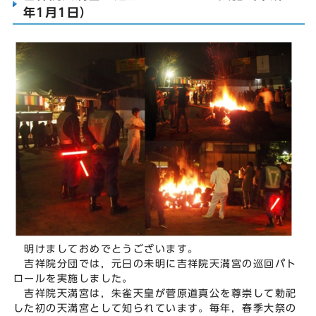
年1月1日）
明けましておめでとうございます。
吉祥院分団では，元日の未明に吉祥院天満宮の巡回パト
ロールを実施しました。
吉祥院天満宮は，朱雀天皇が菅原道真公を尊崇して勅祀
した初の天満宮として知られています。毎年，春季大祭の