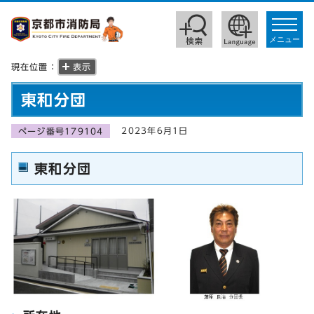
toggle
navigat
メニュー
現在位置：
表示
東和分団
2023年6月1日
ページ番号179104
東和分団