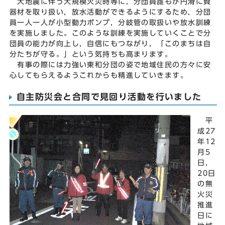
大地震に伴う大規模火災時等に，分団員誰もが円滑に資
器材を取り扱い，放水活動ができるようにするため，分団
員一人一人が小型動力ポンプ，分岐管の取扱いや放水訓練
を実施しました。このような訓練を実施していくことで分
団員の能力が向上し，自信にもつながり，「このまちは自
分たちが守る。」という気持ちも高まります。
有事の際には力強い東和分団の姿で地域住民の方々に安
心してもらえるようこれからも精進していきます。
自主防災会と合同で見回り活動を行いました
平
成27
年12
月5
日，
20日
の無
火災
推進
日に