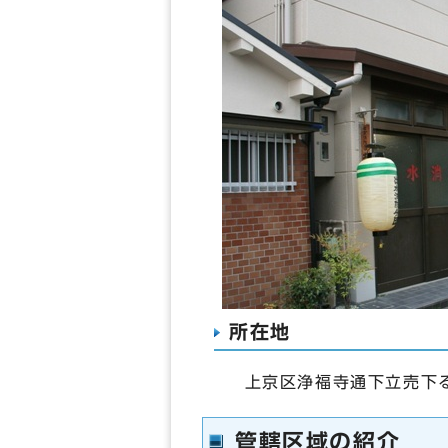
所在地
上京区浄福寺通下立売下る
管轄区域の紹介