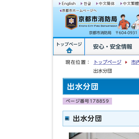
京都市消防局 〒604-09
トップページ
安心・安全情報
現在位置：
トップページ
市
出水分団
出水分団
ページ番号178859
出水分団