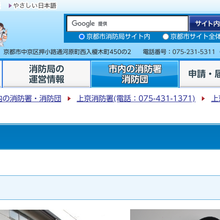
京都市消防局サイト内
京都市サイト全
31 京都市中京区押小路通河原町西入榎木町450の2 電話番号：
075-231-5311
消防局の
市内の消防署
申請・
運営情報
消防団
内の消防署・消防団
上京消防署(電話：075-431-1371)
上