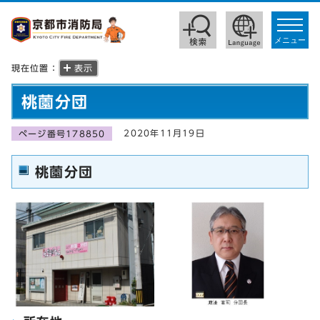
toggle
navigat
メニュー
現在位置：
表示
桃薗分団
2020年11月19日
ページ番号178850
桃薗分団