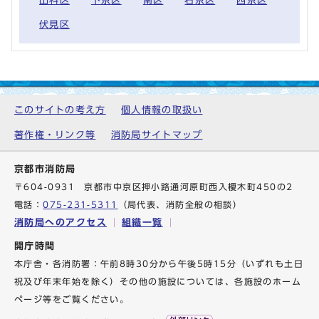
山科区
下京区
南区
右京区
西京区
伏見区
このサイトの考え方
個人情報の取扱い
著作権・リンク等
消防局サイトマップ
京都市消防局
〒604-0931 京都市中京区押小路通河原町西入榎木町450の2
電話：
075-231-5311
（局代表、消防全般の相談）
消防局へのアクセス
組織一覧
開庁時間
本庁舎・各消防署：午前8時30分から午後5時15分（いずれも土日
祝及び年末年始を除く）その他の施設については、各施設のホーム
ページ等をご覧ください。