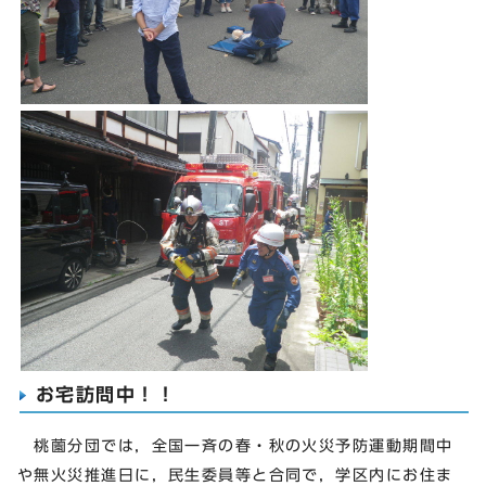
お宅訪問中！！
桃薗分団では，全国一斉の春・秋の火災予防運動期間中
や無火災推進日に，民生委員等と合同で，学区内にお住ま