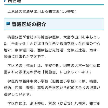
所在地
上京区大宮通今出川上る観世町135番地1
管轄区域の紹介
桃薗分団が管轄する桃薗学区は，大宮今出川を中心とし
た「千両ヶ辻」と呼ばれる生糸や織物を商った西陣の中心
地で，東は堀川通，西は智恵光院通，北は五辻通，南は一
条通に囲まれた学区です。
学区名の「桃薗」は，平安中期，現在の大宮一条付近に
営まれた源保光の邸宅「桃薗宮」に由来しています。
学区内の西陣中央小学校（旧桃薗小学校）には，桃薗，
成逸，西陣，聚楽，嘉楽の各学区から600名余りの児童が
通学しています。
学区内には，晴明神社，首途（かどで）八幡宮，観世稲