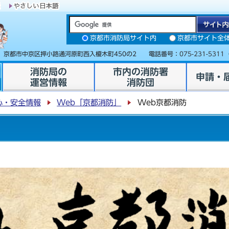
京都市消防局サイト内
京都市サイト全
31 京都市中京区押小路通河原町西入榎木町450の2 電話番号：
075-231-5311
消防局の
市内の消防署
申請・
運営情報
消防団
心・安全情報
Web「京都消防」
Web京都消防