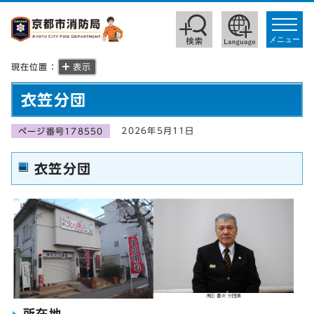
toggle
navigat
メニュー
現在位置：
表示
衣笠分団
2026年5月11日
ページ番号178550
衣笠分団
所在地