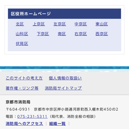
区役所ホームページ
北区
上京区
左京区
中京区
東山区
山科区
下京区
南区
右京区
西京区
伏見区
このサイトの考え方
個人情報の取扱い
著作権・リンク等
消防局サイトマップ
京都市消防局
〒604-0931 京都市中京区押小路通河原町西入榎木町450の2
電話：
075-231-5311
（局代表、消防全般の相談）
消防局へのアクセス
組織一覧