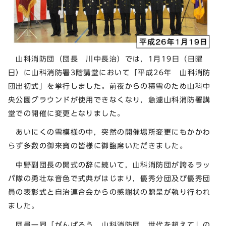
山科消防団（団長 川中長治）では，1月19日（日曜
日）に山科消防署3階講堂において「平成26年 山科消防
団出初式」を挙行しました。前夜からの積雪のため山科中
央公園グラウンドが使用できなくなり，急遽山科消防署講
堂での開催に変更となりました。
あいにくの雪模様の中，突然の開催場所変更にもかかわ
らず多数の御来賓の皆様に御臨席いただきました。
中野副団長の開式の辞に続いて，山科消防団が誇るラッ
パ隊の勇壮な音色で式典がはじまり，優秀分団及び優秀団
員の表彰式と自治連合会からの感謝状の贈呈が執り行われ
ました。
団員一同「がんばろう 山科消防団 世代を超えて」の