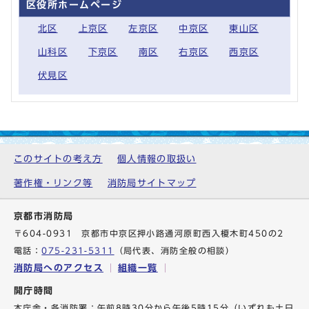
区役所ホームページ
北区
上京区
左京区
中京区
東山区
山科区
下京区
南区
右京区
西京区
伏見区
このサイトの考え方
個人情報の取扱い
著作権・リンク等
消防局サイトマップ
京都市消防局
〒604-0931 京都市中京区押小路通河原町西入榎木町450の2
電話：
075-231-5311
（局代表、消防全般の相談）
消防局へのアクセス
組織一覧
開庁時間
本庁舎・各消防署：午前8時30分から午後5時15分（いずれも土日