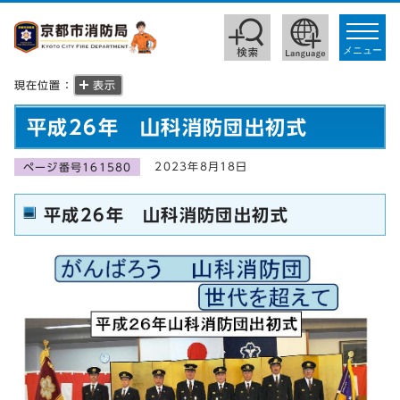
toggle
navigat
メニュー
現在位置：
表示
平成26年 山科消防団出初式
2023年8月18日
ページ番号161580
平成26年 山科消防団出初式