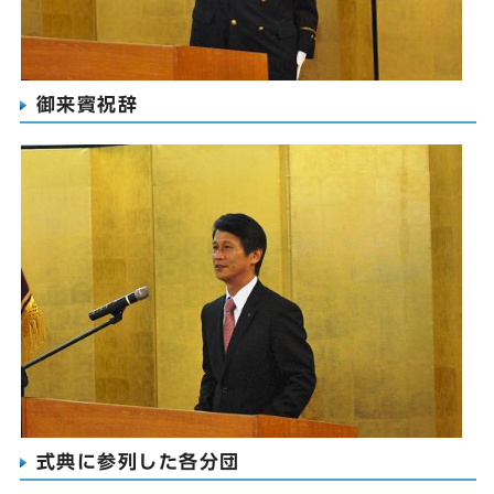
御来賓祝辞
式典に参列した各分団