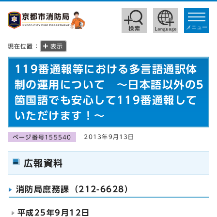
toggle
navigat
メニュー
現在位置：
表示
119番通報等における多言語通訳体
制の運用について ～日本語以外の5
箇国語でも安心して119番通報して
いただけます！～
2013年9月13日
ページ番号155540
広報資料
消防局庶務課（212-6628）
平成25年9月12日