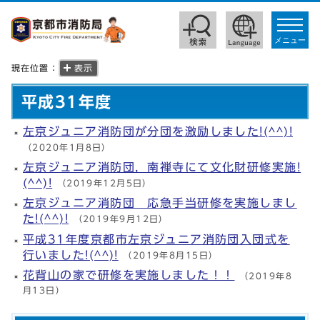
toggle
navigat
メニュー
現在位置：
表示
平成31年度
左京ジュニア消防団が分団を激励しました!(^^)!
（2020年1月8日）
左京ジュニア消防団，南禅寺にて文化財研修実施!
(^^)!
（2019年12月5日）
左京ジュニア消防団 応急手当研修を実施しまし
た!(^^)!
（2019年9月12日）
平成31年度京都市左京ジュニア消防団入団式を
行いました!(^^)!
（2019年8月15日）
花背山の家で研修を実施しました！！
（2019年8
月13日）