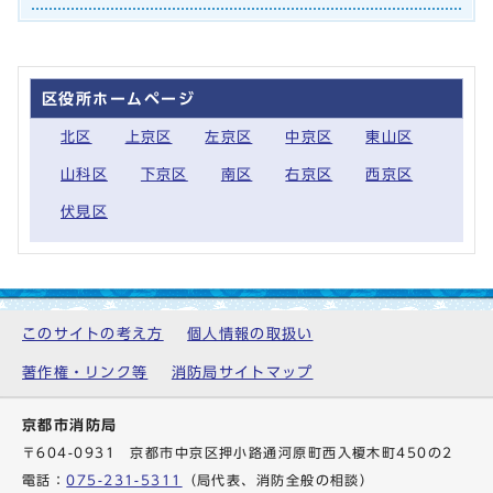
区役所ホームページ
北区
上京区
左京区
中京区
東山区
山科区
下京区
南区
右京区
西京区
伏見区
このサイトの考え方
個人情報の取扱い
著作権・リンク等
消防局サイトマップ
京都市消防局
〒604-0931 京都市中京区押小路通河原町西入榎木町450の2
電話：
075-231-5311
（局代表、消防全般の相談）