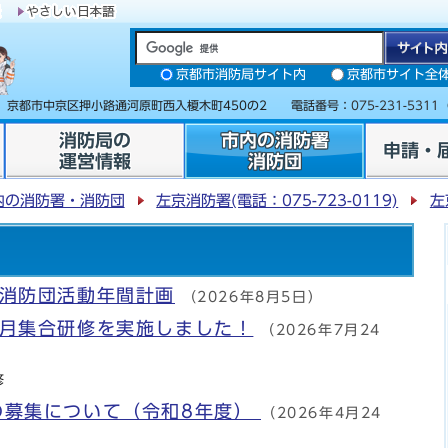
京都市消防局サイト内
京都市サイト全
31 京都市中京区押小路通河原町西入榎木町450の2 電話番号：
075-231-5311
消防局の
市内の消防署
申請・
運営情報
消防団
内の消防署・消防団
左京消防署(電話：075-723-0119)
左
ア消防団活動年間計画
（2026年8月5日）
6月集合研修を実施しました！
（2026年7月24
修
の募集について（令和8年度）
（2026年4月24