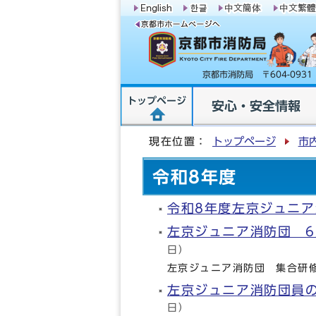
京都市消防局 〒604-09
トップページ
安心・安全情報
現在位置：
トップページ
市
令和8年度
令和8年度左京ジュニ
左京ジュニア消防団 
日）
左京ジュニア消防団 集合研
左京ジュニア消防団員
日）