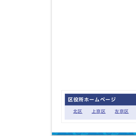
区役所ホームページ
北区
上京区
左京区