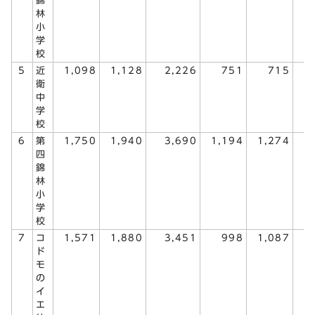
錦
林
小
学
校
5
近
1,098
1,128
2,226
751
715
1
衛
中
学
校
6
第
1,750
1,940
3,690
1,194
1,274
2
四
錦
林
小
学
校
7
コ
1,571
1,880
3,451
998
1,087
2
ド
モ
の
イ
エ