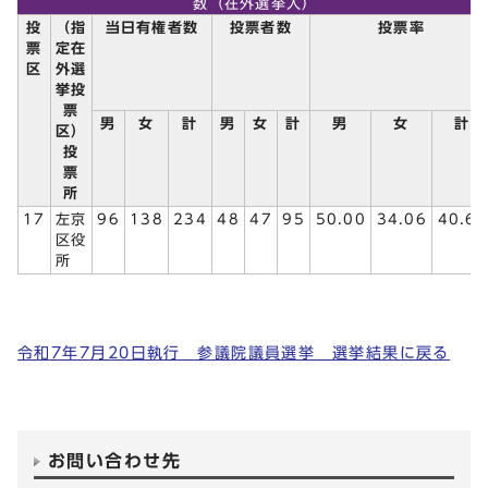
数（在外選挙人）
投
（指
当日有権者数
投票者数
投票率
票
定在
区
外選
挙投
票
男
女
計
男
女
計
男
女
計
区）
投
票
所
17
左京
96
138
234
48
47
95
50.00
34.06
40.60
区役
所
令和7年7月20日執行 参議院議員選挙 選挙結果に戻る
お問い合わせ先