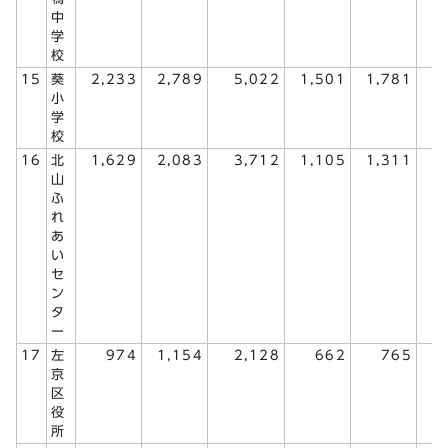
中
学
校
15
葵
2,233
2,789
5,022
1,501
1,781
3
小
学
校
16
北
1,629
2,083
3,712
1,105
1,311
2
山
ふ
れ
あ
い
セ
ン
タ
ー
17
左
974
1,154
2,128
662
765
1
京
区
役
所