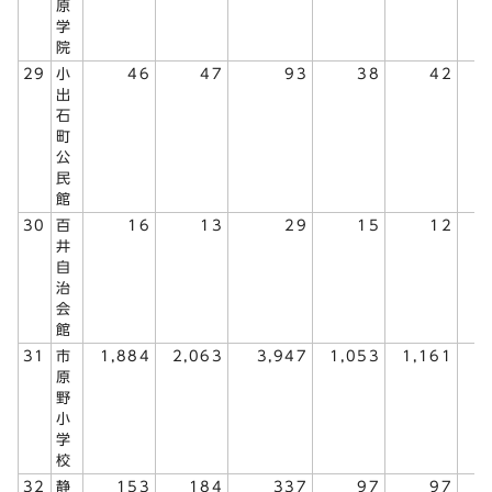
原
学
院
29
小
46
47
93
38
42
出
石
町
公
民
館
30
百
16
13
29
15
12
井
自
治
会
館
31
市
1,884
2,063
3,947
1,053
1,161
2
原
野
小
学
校
32
静
153
184
337
97
97