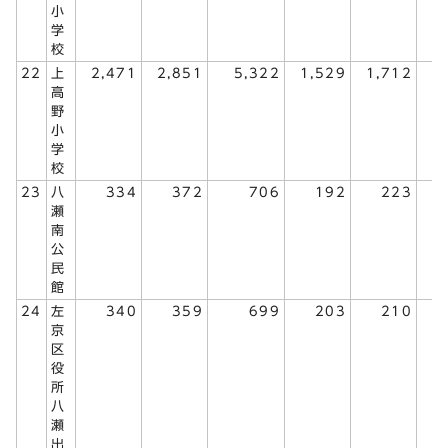
小
学
校
22
上
2,471
2,851
5,322
1,529
1,712
3
高
野
小
学
校
23
八
334
372
706
192
223
瀬
南
公
民
館
24
左
340
359
699
203
210
京
区
役
所
八
瀬
出