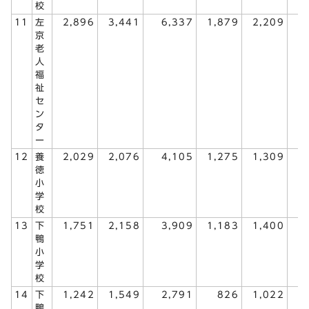
校
11
左
2,896
3,441
6,337
1,879
2,209
4
京
老
人
福
祉
セ
ン
タ
ー
12
養
2,029
2,076
4,105
1,275
1,309
2
徳
小
学
校
13
下
1,751
2,158
3,909
1,183
1,400
2
鴨
小
学
校
14
下
1,242
1,549
2,791
826
1,022
1
鴨