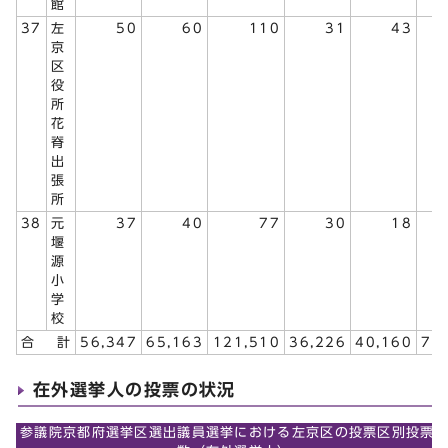
館
37
左
50
60
110
31
43
京
区
役
所
花
脊
出
張
所
38
元
37
40
77
30
18
堰
源
小
学
校
合 計
56,347
65,163
121,510
36,226
40,160
76
在外選挙人の投票の状況
参議院京都府選挙区選出議員選挙における左京区の投票区別投票