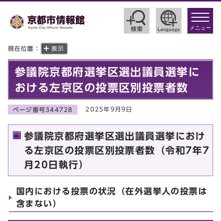
toggle
navigat
メニュー
現在位置：
表示
参議院京都府選挙区選出議員選挙に
おける左京区の投票区別投票者数
2025年9月9日
ページ番号344728
参議院京都府選挙区選出議員選挙におけ
る左京区の投票区別投票者数（令和7年7
月20日執行）
国内における投票の状況（在外選挙人の投票は
含まない）