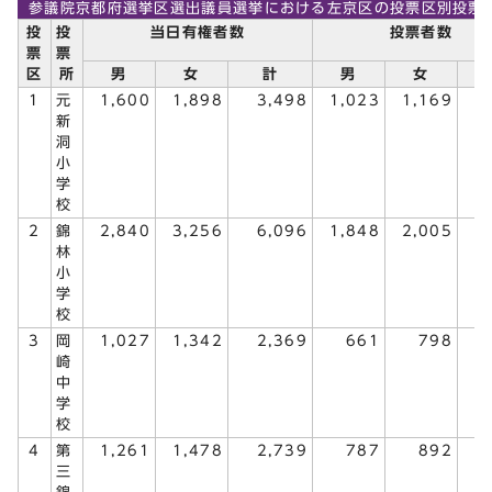
参議院京都府選挙区選出議員選挙における左京区の投票区別投票
投
投
当日有権者数
投票者数
票
票
区
所
男
女
計
男
女
1
元
1,600
1,898
3,498
1,023
1,169
2
新
洞
小
学
校
2
錦
2,840
3,256
6,096
1,848
2,005
3
林
小
学
校
3
岡
1,027
1,342
2,369
661
798
1
崎
中
学
校
4
第
1,261
1,478
2,739
787
892
1
三