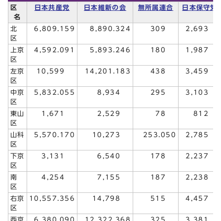
区
日本共産党
日本維新の会
無所属連合
日本保守党
名
北
6,809.159
8,890.324
309
2,693
区
上京
4,592.091
5,893.246
180
1,987
区
左京
10,599
14,201.183
438
3,459
区
中京
5,832.055
8,934
295
3,103
区
東山
1,671
2,529
78
812
区
山科
5,570.170
10,273
253.050
2,785
区
下京
3,131
6,540
178
2,237
区
南
4,254
7,155
187
2,238
区
右京
10,557.356
14,798
515
4,457
区
西京
6,380.090
12,322.368
325
3,381