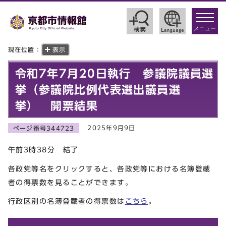
toggle
navigat
メニュー
現在位置：
表示
令和7年7月20日執行 参議院議員選
挙（参議院比例代表選出議員選
挙） 開票結果
2025年9月9日
ページ番号344723
午前3時38分 結了
各政党等名をクリックすると、各政党等における名簿登載
者の得票数を見ることができます。
行政区別の名簿登載者の得票数は
こちら
。