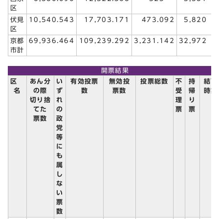
区
伏見
10,540.543
17,703.171
473.092
5,820
区
京都
69,936.464
109,239.292
3,231.142
32,972
市計
開票結果
区
あん分
い
有効投票
無効投
投票総数
不
持
結了
名
の際
ず
数
票数
受
帰
時刻
切り捨
れ
理
り
てた
の
票
票
票数
政
党
等
に
も
属
し
な
い
票
数