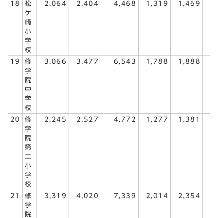
18
松
2,064
2,404
4,468
1,319
1,469
2
ケ
崎
小
学
校
19
修
3,066
3,477
6,543
1,788
1,888
3
学
院
中
学
校
20
修
2,245
2,527
4,772
1,277
1,381
2
学
院
第
二
小
学
校
21
修
3,319
4,020
7,339
2,014
2,354
4
学
院