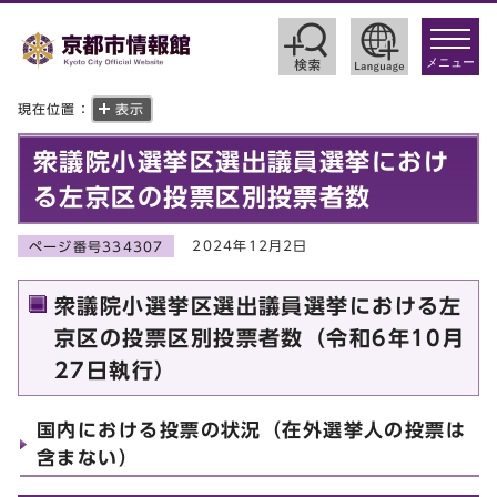
toggle
navigat
メニュー
現在位置：
表示
衆議院小選挙区選出議員選挙におけ
る左京区の投票区別投票者数
2024年12月2日
ページ番号334307
衆議院小選挙区選出議員選挙における左
京区の投票区別投票者数（令和6年10月
27日執行）
国内における投票の状況（在外選挙人の投票は
含まない）