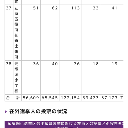
館
37
左
51
62
113
33
41
京
区
役
所
花
脊
出
張
所
38
元
36
40
76
18
19
堰
源
小
学
校
合 計
56,609
65,545
122,154
33,473
37,173
70
在外選挙人の投票の状況
衆議院小選挙区選出議員選挙における左京区の投票区別投票者数