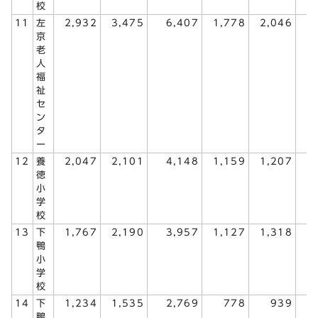
校
11
左
2,932
3,475
6,407
1,778
2,046
3
京
老
人
福
祉
セ
ン
タ
ー
12
養
2,047
2,101
4,148
1,159
1,207
2
徳
小
学
校
13
下
1,767
2,190
3,957
1,127
1,318
2
鴨
小
学
校
14
下
1,234
1,535
2,769
778
939
1
鴨