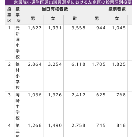
衆議院小選挙区選出議員選挙における左京区の投票区別投票者
投
投
当日有権者数
投票者数
票
票
男
女
計
男
女
区
所
1
元
1,627
1,931
3,558
944
1,045
1
新
洞
小
学
校
2
錦
2,864
3,254
6,118
1,705
1,825
3
林
小
学
校
3
岡
1,036
1,376
2,412
625
768
1
崎
中
学
校
4
第
1,268
1,490
2,758
745
818
1
三