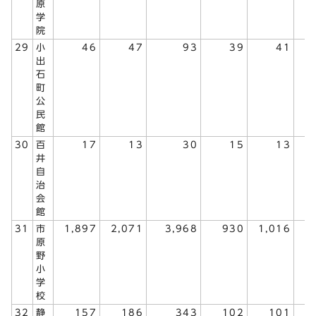
原
学
院
29
小
46
47
93
39
41
出
石
町
公
民
館
30
百
17
13
30
15
13
井
自
治
会
館
31
市
1,897
2,071
3,968
930
1,016
1
原
野
小
学
校
32
静
157
186
343
102
101