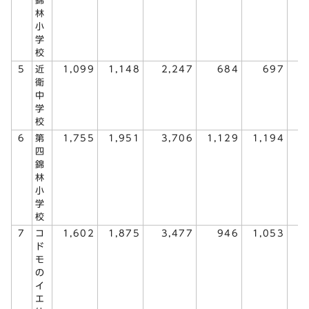
錦
林
小
学
校
5
近
1,099
1,148
2,247
684
697
1
衛
中
学
校
6
第
1,755
1,951
3,706
1,129
1,194
2
四
錦
林
小
学
校
7
コ
1,602
1,875
3,477
946
1,053
1
ド
モ
の
イ
エ