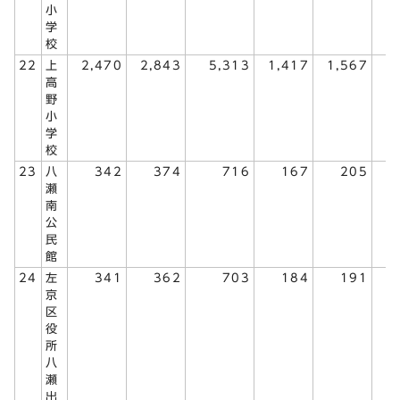
小
学
校
22
上
2,470
2,843
5,313
1,417
1,567
2
高
野
小
学
校
23
八
342
374
716
167
205
瀬
南
公
民
館
24
左
341
362
703
184
191
京
区
役
所
八
瀬
出