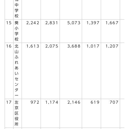
中
学
校
15
葵
2,242
2,831
5,073
1,397
1,667
3
小
学
校
16
北
1,613
2,075
3,688
1,017
1,207
2
山
ふ
れ
あ
い
セ
ン
タ
ー
17
左
972
1,174
2,146
619
707
1
京
区
役
所