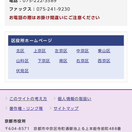
電話：
075-222-3589
ファックス：
075-241-9230
お電話の際はお掛け間違いにご注意ください
区役所ホームページ
北区
上京区
左京区
中京区
東山区
山科区
下京区
南区
右京区
西京区
伏見区
このサイトの考え方
個人情報の取扱い
著作権・リンク等
サイトマップ
京都市役所
〒604-8571 京都市中京区寺町通御池上る上本能寺前町488番