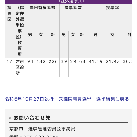
（在外選挙人）
投
（指
当日有権者数
投票者数
投票率
票
定在
区
外選
挙投
票
男
女
計
男
女
計
男
女
計
区）
投
票
所
17
左京
94
132
226
39
29
68
41.49
21.97
30.09
区役
所
令和6年10月27日執行 衆議院議員選挙 選挙結果に戻る
お問い合わせ先
京都市
選挙管理委員会事務局