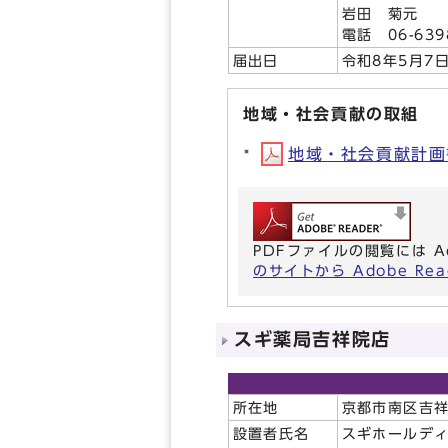
岩田 菊元
電話 06-639
届出日
令和8年5月7
地域・社会貢献の取組
地域・社会貢献計画書
PDFファイルの閲覧には A
のサイトから Adobe R
スギ薬局吉祥院店
所在地
京都市南区吉祥
設置者氏名
スギホールデ