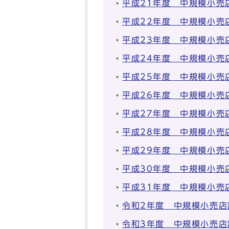
平成21年度 中規模小売
平成22年度 中規模小売
平成23年度 中規模小売
平成24年度 中規模小売
平成25年度 中規模小売
平成26年度 中規模小売
平成27年度 中規模小売
平成28年度 中規模小売
平成29年度 中規模小売
平成30年度 中規模小売
平成31年度 中規模小売
令和2年度 中規模小売店
令和3年度 中規模小売店