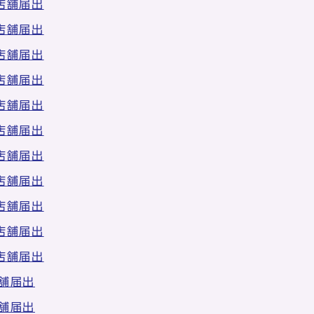
店舗届出
店舗届出
店舗届出
店舗届出
店舗届出
店舗届出
店舗届出
店舗届出
店舗届出
店舗届出
店舗届出
舗届出
舗届出