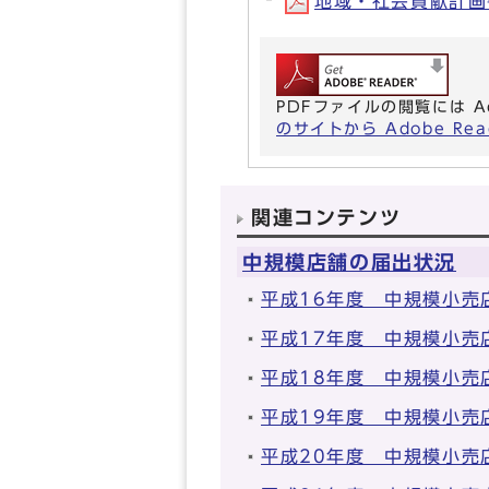
地域・社会貢献計画書
PDFファイルの閲覧には A
のサイトから Adobe R
関連コンテンツ
中規模店舗の届出状況
平成16年度 中規模小売
平成17年度 中規模小売
平成18年度 中規模小売
平成19年度 中規模小売
平成20年度 中規模小売