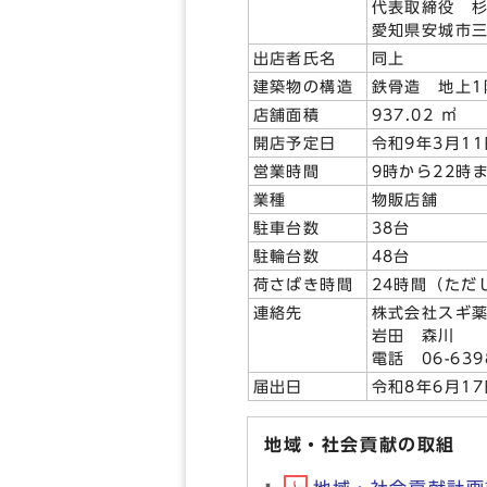
代表取締役 
愛知県安城市三
出店者氏名
同上
建築物の構造
鉄骨造 地上
店舗面積
937.02 ㎡
開店予定日
令和9年3月1
営業時間
9時から22時
業種
物販店舗
駐車台数
38台
駐輪台数
48台
荷さばき時間
24時間（ただ
連絡先
株式会社スギ
岩田 森川
電話 06-639
届出日
令和8年6月17
地域・社会貢献の取組