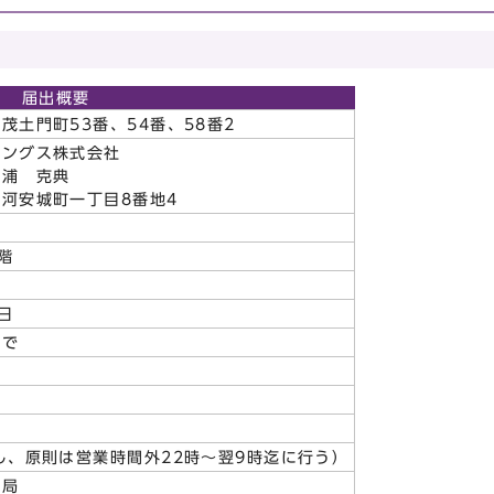
届出概要
茂土門町53番、54番、58番2
ィングス株式会社
杉浦 克典
河安城町一丁目8番地4
1階
8日
まで
し、原則は営業時間外22時～翌9時迄󠄀に行う）
薬局